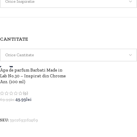
CANTITATE
Apa de parfum Barbati Made in
-29%
Lab No.30 – Inspirat din Chrome
SOLD OUT
Azz. (100 ml)
(9)
49.99
lei
69.99
lei
CITEȘTE MAI MULT
SKU:
5902693162469