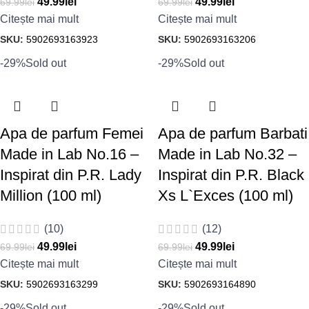
49.99
lei
49.99
lei
69.99
lei
69.99
lei
Citește mai mult
Citește mai mult
SKU:
5902693163923
SKU:
5902693163206
-29%
Sold out
-29%
Sold out
Apa de parfum Femei
Apa de parfum Barbati
Made in Lab No.16 –
Made in Lab No.32 –
Inspirat din P.R. Lady
Inspirat din P.R. Black
Million (100 ml)
Xs L`Exces (100 ml)
(10)
(12)
49.99
lei
49.99
lei
69.99
lei
69.99
lei
Citește mai mult
Citește mai mult
SKU:
5902693163299
SKU:
5902693164890
-29%
Sold out
-29%
Sold out