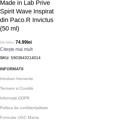
Made in Lab Prive
Spirit Wave Inspirat
din Paco.R Invictus
(50 ml)
74.99
lei
89.99
lei
Citește mai mult
SKU:
5903843214014
INFORMATII
Intrebari frecvente
Termeni si Conditii
Informații GDPR
Politica de confidențialitate
Formular UGC Mania