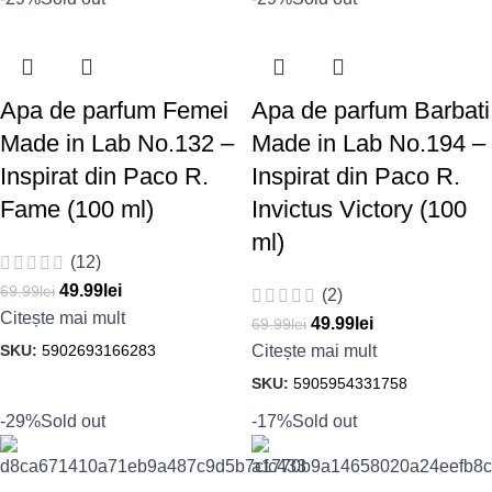
Apa de parfum Femei
Apa de parfum Barbati
Made in Lab No.132 –
Made in Lab No.194 –
Inspirat din Paco R.
Inspirat din Paco R.
Fame (100 ml)
Invictus Victory (100
ml)
(12)
49.99
lei
69.99
lei
(2)
Citește mai mult
49.99
lei
69.99
lei
SKU:
5902693166283
Citește mai mult
SKU:
5905954331758
-29%
Sold out
-17%
Sold out