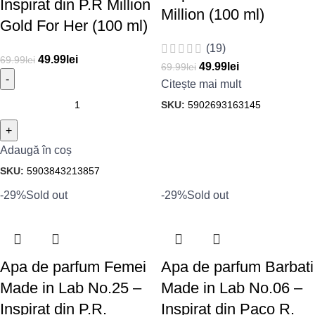
Inspirat din P.R Million
Million (100 ml)
Gold For Her (100 ml)
(19)
49.99
lei
69.99
lei
49.99
lei
69.99
lei
Citește mai mult
SKU:
5902693163145
Adaugă în coș
SKU:
5903843213857
-29%
Sold out
-29%
Sold out
Apa de parfum Femei
Apa de parfum Barbati
Made in Lab No.25 –
Made in Lab No.06 –
Inspirat din P.R.
Inspirat din Paco R.