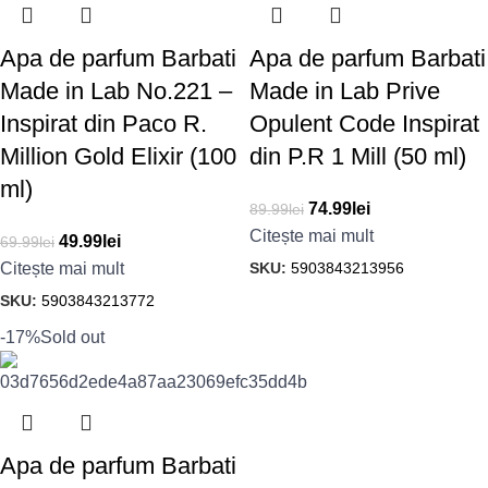
Apa de parfum Barbati
Apa de parfum Barbati
Made in Lab No.221 –
Made in Lab Prive
Inspirat din Paco R.
Opulent Code Inspirat
Million Gold Elixir (100
din P.R 1 Mill (50 ml)
ml)
74.99
lei
89.99
lei
Citește mai mult
49.99
lei
69.99
lei
SKU:
5903843213956
Citește mai mult
SKU:
5903843213772
-17%
Sold out
Apa de parfum Barbati