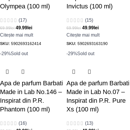
Olympea (100 ml)
Invictus (100 ml)
(17)
(15)
49.99
lei
49.99
lei
69.99
lei
69.99
lei
Citește mai mult
Citește mai mult
SKU:
5902693162414
SKU:
5902693163190
-29%
Sold out
-29%
Sold out
Apa de parfum Barbati
Apa de parfum Barbati
Made in Lab No.146 –
Made in Lab No.07 –
Inspirat din P.R.
Inspirat din P.R. Pure
Phantom (100 ml)
Xs (100 ml)
(16)
(13)