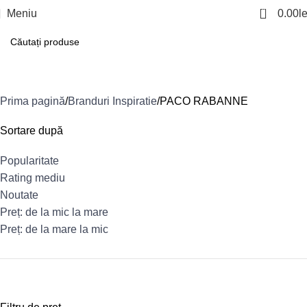
0
Meniu
0.00
le
PACO RABANNE
Prima pagină
Branduri Inspiratie
PACO RABANNE
Sortare după
Popularitate
Rating mediu
Noutate
Preț: de la mic la mare
Preț: de la mare la mic