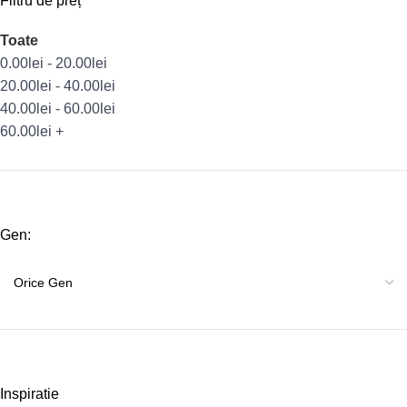
Filtru de preț
Toate
0.00
lei
-
20.00
lei
20.00
lei
-
40.00
lei
40.00
lei
-
60.00
lei
60.00
lei
+
Gen:
Inspiratie