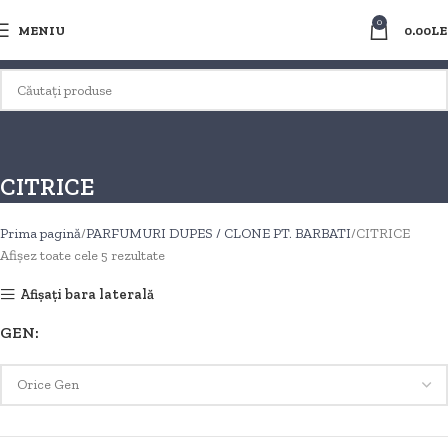
0
MENIU
0.00
LE
CITRICE
Prima pagină
PARFUMURI DUPES / CLONE PT. BARBATI
CITRICE
Afișez toate cele 5 rezultate
Afișați bara laterală
GEN: