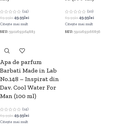
(14)
(10)
49.99
lei
49.99
lei
69.99
lei
69.99
lei
Citește mai mult
Citește mai mult
SKU:
5902693164883
SKU:
5902693166856
Apa de parfum
Barbati Made in Lab
No.148 – Inspirat din
Dav. Cool Water For
Man (100 ml)
(14)
49.99
lei
69.99
lei
Citește mai mult