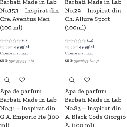
Barbati Made in Lab
Barbati Made in Lab
No.153 – Inspirat din
No.29 – Inspirat din
Cre. Aventus Men
Ch. Allure Sport
(100 ml)
(100ml)
(9)
(12)
49.99
lei
49.99
lei
69.99
lei
69.99
lei
Citește mai mult
Citește mai mult
SKU:
5905954330461
SKU:
5902693162452
Apa de parfum
Apa de parfum
Barbati Made in Lab
Barbati Made in Lab
No.31 – Inspirat din
No.83 – Inspirat din
G.A. Emporio He (100
A. Black Code Giorgio
ml)
A. (100 ml)