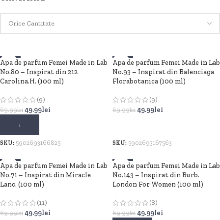
Apa de parfum Femei Made in Lab
-29%
Apa de parfum Femei Made in Lab
-29%
No.80 – Inspirat din 212
No.93 – Inspirat din Balenciaga
Carolina.H. (100 ml)
Florabotanica (100 ml)
(9)
(9)
49.99
lei
49.99
lei
69.99
lei
69.99
lei
ADAUGĂ ÎN COȘ
ADAUGĂ ÎN COȘ
SKU:
5902693166825
SKU:
5902693167563
Apa de parfum Femei Made in Lab
-29%
Apa de parfum Femei Made in Lab
-29%
No.71 – Inspirat din Miracle
No.143 – Inspirat din Burb.
Lanc. (100 ml)
London For Women (100 ml)
(11)
(8)
49.99
lei
49.99
lei
69.99
lei
69.99
lei