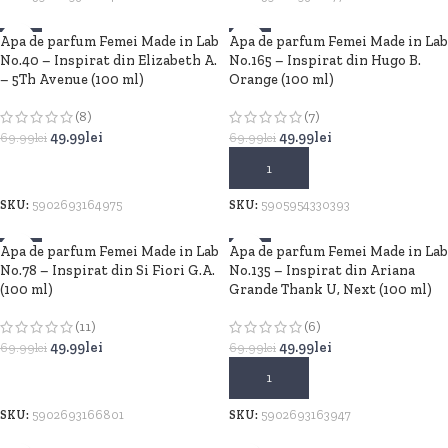
Apa de parfum Femei Made in Lab
-29%
Apa de parfum Femei Made in Lab
-29%
No.40 – Inspirat din Elizabeth A.
No.165 – Inspirat din Hugo B.
– 5Th Avenue (100 ml)
Orange (100 ml)
(8)
(7)
49.99
lei
49.99
lei
69.99
lei
69.99
lei
ADAUGĂ ÎN COȘ
ADAUGĂ ÎN COȘ
SKU:
5902693164975
SKU:
5905954330393
Apa de parfum Femei Made in Lab
-29%
Apa de parfum Femei Made in Lab
-29%
No.78 – Inspirat din Si Fiori G.A.
No.135 – Inspirat din Ariana
(100 ml)
Grande Thank U, Next (100 ml)
(11)
(6)
49.99
lei
49.99
lei
69.99
lei
69.99
lei
ADAUGĂ ÎN COȘ
ADAUGĂ ÎN COȘ
SKU:
5902693166801
SKU:
5902693163947