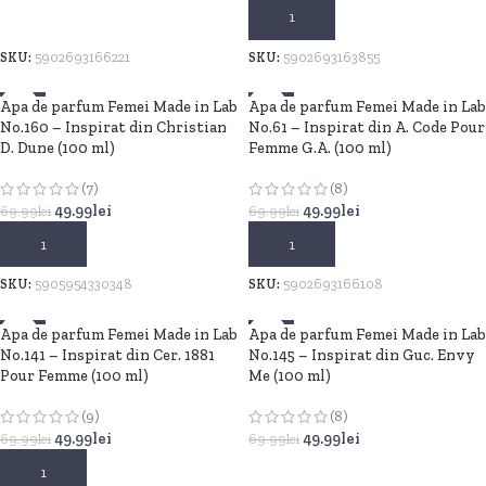
ADAUGĂ ÎN COȘ
ADAUGĂ ÎN COȘ
SKU:
5902693166221
SKU:
5902693163855
Apa de parfum Femei Made in Lab
-29%
Apa de parfum Femei Made in Lab
-29%
No.160 – Inspirat din Christian
No.61 – Inspirat din A. Code Pour
D. Dune (100 ml)
Femme G.A. (100 ml)
(7)
(8)
49.99
lei
49.99
lei
69.99
lei
69.99
lei
ADAUGĂ ÎN COȘ
ADAUGĂ ÎN COȘ
SKU:
5905954330348
SKU:
5902693166108
Apa de parfum Femei Made in Lab
-29%
Apa de parfum Femei Made in Lab
-29%
No.141 – Inspirat din Cer. 1881
No.145 – Inspirat din Guc. Envy
Pour Femme (100 ml)
Me (100 ml)
(9)
(8)
49.99
lei
49.99
lei
69.99
lei
69.99
lei
ADAUGĂ ÎN COȘ
ADAUGĂ ÎN COȘ