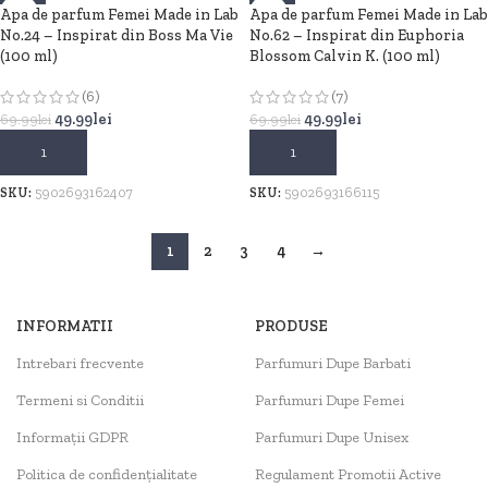
Apa de parfum Femei Made in Lab
-29%
Apa de parfum Femei Made in Lab
-29%
No.24 – Inspirat din Boss Ma Vie
No.62 – Inspirat din Euphoria
(100 ml)
Blossom Calvin K. (100 ml)
(6)
(7)
49.99
lei
49.99
lei
69.99
lei
69.99
lei
ADAUGĂ ÎN COȘ
ADAUGĂ ÎN COȘ
SKU:
5902693162407
SKU:
5902693166115
1
2
3
4
→
INFORMATII
PRODUSE
Intrebari frecvente
Parfumuri Dupe Barbati
Termeni si Conditii
Parfumuri Dupe Femei
Informații GDPR
Parfumuri Dupe Unisex
Politica de confidențialitate
Regulament Promotii Active