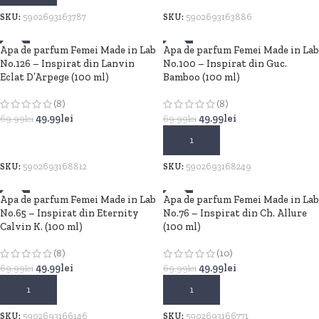
SKU:
5902693163787
SKU:
5902693163886
Apa de parfum Femei Made in Lab
-29%
Apa de parfum Femei Made in Lab
-29%
No.126 – Inspirat din Lanvin
No.100 – Inspirat din Guc.
Eclat D’Arpege (100 ml)
Bamboo (100 ml)
(8)
(8)
49.99
lei
49.99
lei
69.99
lei
69.99
lei
ADAUGĂ ÎN COȘ
ADAUGĂ ÎN COȘ
SKU:
5902693168812
SKU:
5902693168249
Apa de parfum Femei Made in Lab
-29%
Apa de parfum Femei Made in Lab
-29%
No.65 – Inspirat din Eternity
No.76 – Inspirat din Ch. Allure
Calvin K. (100 ml)
(100 ml)
(8)
(10)
49.99
lei
49.99
lei
69.99
lei
69.99
lei
ADAUGĂ ÎN COȘ
ADAUGĂ ÎN COȘ
SKU:
5902693166146
SKU:
5902693166771