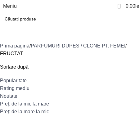
0
Meniu
0.00
le
FRUCTAT
Prima pagină
PARFUMURI DUPES / CLONE PT. FEMEI
FRUCTAT
Sortare după
Popularitate
Rating mediu
Noutate
Preț: de la mic la mare
Preț: de la mare la mic