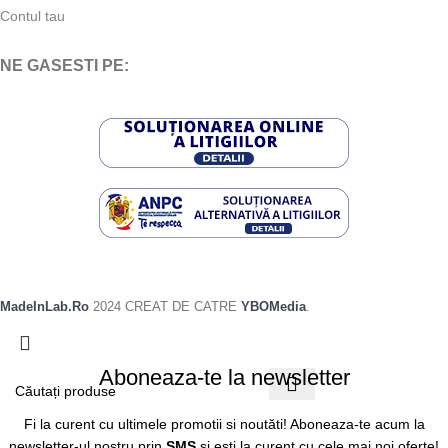
Contul tau
NE GASESTI PE:
MadeInLab.Ro
2024 CREAT DE CATRE
YBOMedia
.
Aboneaza-te la newsletter
Fi la curent cu ultimele promotii si noutăti! Aboneaza-te acum la
newsletter-ul nostru prin
SMS
si esti la curent cu cele mai noi oferte!