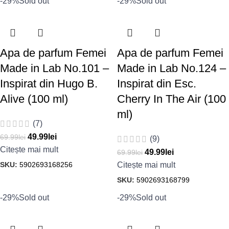
-29%
Sold out
-29%
Sold out
Apa de parfum Femei
Apa de parfum Femei
Made in Lab No.101 –
Made in Lab No.124 –
Inspirat din Hugo B.
Inspirat din Esc.
Alive (100 ml)
Cherry In The Air (100
ml)
(7)
49.99
lei
69.99
lei
(9)
Citește mai mult
49.99
lei
69.99
lei
SKU:
5902693168256
Citește mai mult
SKU:
5902693168799
-29%
Sold out
-29%
Sold out