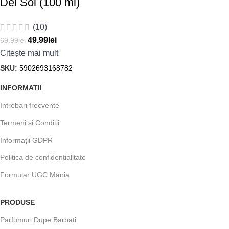
Del Sol (100 ml)
(10)
49.99
lei
69.99
lei
Citește mai mult
SKU:
5902693168782
INFORMATII
Intrebari frecvente
Termeni si Conditii
Informații GDPR
Politica de confidențialitate
Formular UGC Mania
PRODUSE
Parfumuri Dupe Barbati