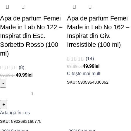
Apa de parfum Femei
Apa de parfum Femei
Made in Lab No.122 –
Made in Lab No.162 –
Inspirat din Esc.
Inspirat din Giv.
Sorbetto Rosso (100
Irresistible (100 ml)
ml)
(14)
49.99
lei
69.99
lei
(8)
Citește mai mult
49.99
lei
69.99
lei
SKU:
5905954330362
Adaugă în coș
SKU:
5902693168775