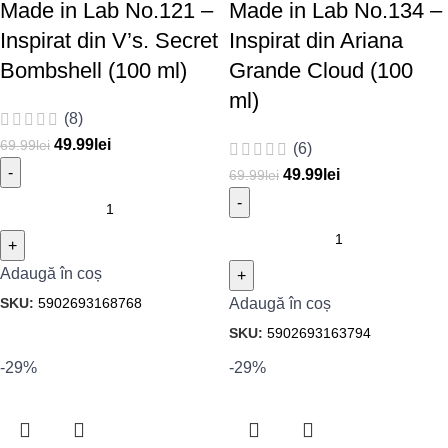
Made in Lab No.121 –
Made in Lab No.134 –
Inspirat din V’s. Secret
Inspirat din Ariana
Bombshell (100 ml)
Grande Cloud (100
ml)
(8)
49.99
lei
69.99
lei
(6)
49.99
lei
69.99
lei
Adaugă în coș
SKU:
5902693168768
Adaugă în coș
SKU:
5902693163794
-29%
-29%