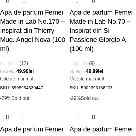
Apa de parfum Femei
Apa de parfum Femei
Made in Lab No.170 –
Made in Lab No.70 –
Inspirat din Thierry
Inspirat din Si
Mug. Angel Nova (100
Passione Giorgio A.
ml)
(100 ml)
(12)
(9)
49.99
lei
49.99
lei
69.99
lei
69.99
lei
Citește mai mult
Citește mai mult
SKU:
5905954330447
SKU:
5902693166207
-29%
Sold out
-29%
Sold out
Apa de parfum Femei
Apa de parfum Femei