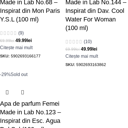
Made in Lab No.68 –
Made in Lab No.144 –
Inspirat din Mon Paris
Inspirat din Dav. Cool
Y.S.L (100 ml)
Water For Woman
(100 ml)
(9)
49.99
lei
69.99
lei
(10)
Citește mai mult
49.99
lei
69.99
lei
SKU:
5902693166177
Citește mai mult
SKU:
5902693163862
-29%
Sold out
Apa de parfum Femei
Made in Lab No.123 –
Inspirat din Esc. Agua