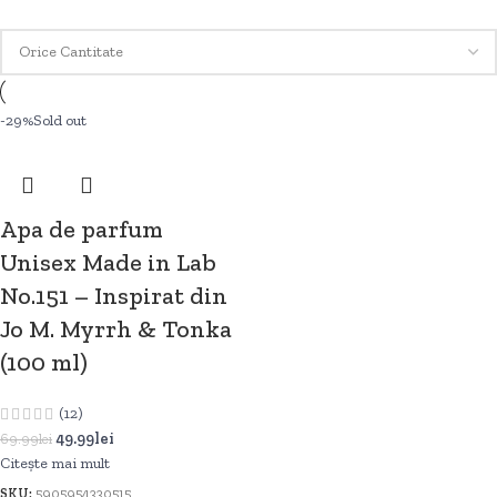
-29%
Sold out
Apa de parfum
Unisex Made in Lab
No.151 – Inspirat din
Jo M. Myrrh & Tonka
(100 ml)
(12)
49.99
lei
69.99
lei
Citește mai mult
SKU:
5905954330515