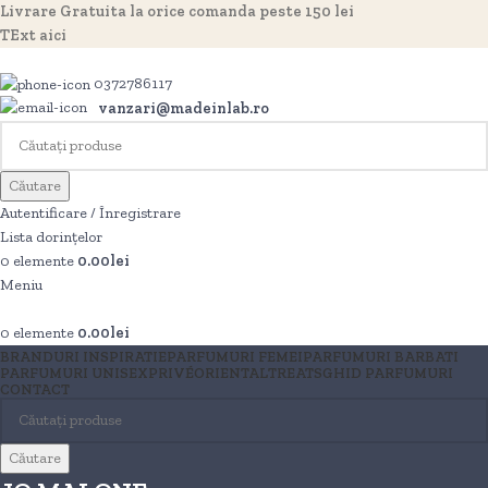
Livrare Gratuita la orice comanda peste 150 lei
TExt aici
0372786117
vanzari@madeinlab.ro
Căutare
Autentificare / Înregistrare
Lista dorințelor
0
elemente
0.00
lei
Meniu
0
elemente
0.00
lei
BRANDURI INSPIRATIE
PARFUMURI FEMEI
PARFUMURI BARBATI
PARFUMURI UNISEX
PRIVÉ
ORIENTAL
TREATS
GHID PARFUMURI
CONTACT
Căutare