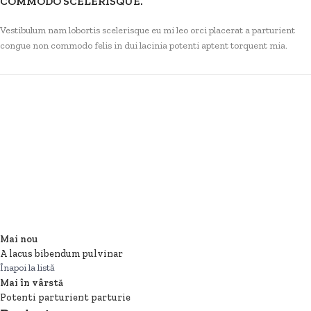
COMMODO SCELERISQUE.
Vestibulum nam lobortis scelerisque eu mi leo orci placerat a parturient
congue non commodo felis in dui lacinia potenti aptent torquent mia.
Mai nou
A lacus bibendum pulvinar
Înapoi la listă
Mai în vârstă
Potenti parturient parturie