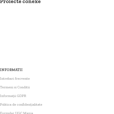
Proiecte conexe
Decor
Et vestibulum quis a suspendisse
INFORMATII
Intrebari frecvente
Termeni si Conditii
Informații GDPR
Politica de confidențialitate
Formular UGC Mania