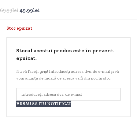
69.99
lei
49.99
lei
Stoc epuizat
Stocul acestui produs este în prezent
epuizat.
Nu vă faceți griji! Introduceți adresa dvs. de e-mail și vă
vom anunța de îndată ce acesta va fi din nou în stoc.
VREAU SA FIU NOTIFICAT