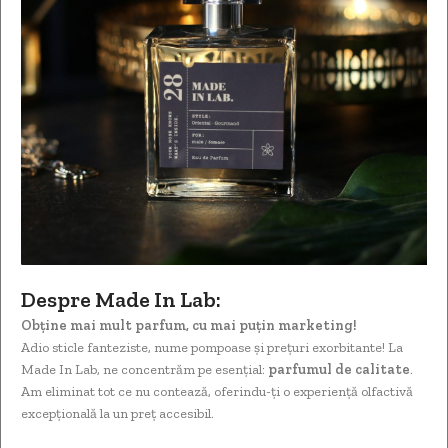
Despre Made In Lab:
Obține mai mult parfum, cu mai puțin marketing!
Adio sticle fanteziste, nume pompoase și prețuri exorbitante! La
Made In Lab, ne concentrăm pe esențial:
parfumul de calitate
.
Am eliminat tot ce nu contează, oferindu-ți o experiență olfactivă
excepțională la un preț accesibil.