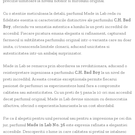
precizie uimitoare la nivelul notelor si mirosului original.
Cu o atentiie meticuloasa la detalii, parfumul Made in Lab reda cu
fidelitate esentia si caracteristicile distinctive ale parfumului
C.H. Bad
Boy
, oferindu-va senzatiia autentica a luxului la un preti incredibil de
accesibil. Fiecare picatura emana eleganta si rafinament, capturand
farmecul si subtilitatea parfumului original intr-o varianta care nu doar
imita, ci transcenda limitele clonarii, aducand unicitatea si
autenticitatea intr-un ambalaj surprinzator.
Made in Lab se remarca prin abordarea sa revolutiionara, aducand o
reinterpretare ingenioasa a parfumului
C.H. Bad Boy
la un nivel de
preti incredibil. Aceasta creatiie exceptiionala permite fiecarui
pasionat de parfumuri sa experimenteze luxul fara a compromite
calitatea sau autenticitatea. Cu un preti de 5 pana la 10 ori mai accesibil
decat parfumul original, Made in Lab devine sinonim cu democratiia
olfactiva, oferind o experientia luxurianta la un cost abordabil.
Fie ca il alegetii pentru uzul personal sau pentru a impresiona pe cei din
jur, parfumul
Made in Lab No. 36
este expresia rafinata a elegantiei
accesibile. Descoperitii o lume in care calitatea si pretiul se intalnesc