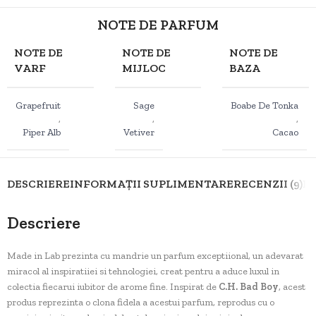
NOTE DE PARFUM
NOTE DE
NOTE DE
NOTE DE
VARF
MIJLOC
BAZA
Grapefruit
Sage
Boabe De Tonka
,
,
,
Piper Alb
Vetiver
Cacao
DESCRIERE
INFORMAȚII SUPLIMENTARE
RECENZII (9)
D
Descriere
Made in Lab prezinta cu mandrie un parfum exceptiional, un adevarat
miracol al inspiratiiei si tehnologiei, creat pentru a aduce luxul in
colectia fiecarui iubitor de arome fine. Inspirat de
C.H. Bad Boy
, acest
produs reprezinta o clona fidela a acestui parfum, reprodus cu o