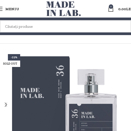
0
MENIU
0.00
LE
Prima pagină
PARFUMURI DUPES / CLONE PT. BARBATI
ORIENTAL
-29%
SOLD OUT