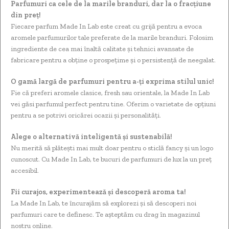
Parfumuri ca cele de la marile branduri, dar la o fracțiune
din preț!
Fiecare parfum Made In Lab este creat cu grijă pentru a evoca
aromele parfumurilor tale preferate de la marile branduri. Folosim
ingrediente de cea mai înaltă calitate și tehnici avansate de
fabricare pentru a obține o prospețime și o persistență de neegalat.
O gamă largă de parfumuri pentru a-ți exprima stilul unic!
Fie că preferi aromele clasice, fresh sau orientale, la Made In Lab
vei găsi parfumul perfect pentru tine. Oferim o varietate de opțiuni
pentru a se potrivi oricărei ocazii și personalități.
Alege o alternativă inteligentă și sustenabilă!
Nu merită să plătești mai mult doar pentru o sticlă fancy și un logo
cunoscut. Cu Made In Lab, te bucuri de parfumuri de lux la un preț
accesibil.
Fii curajos, experimentează și descoperă aroma ta!
La Made In Lab, te încurajăm să explorezi și să descoperi noi
parfumuri care te definesc. Te așteptăm cu drag în magazinul
nostru online.