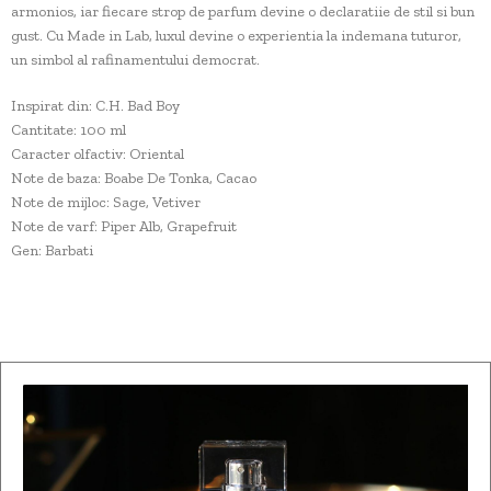
armonios, iar fiecare strop de parfum devine o declaratiie de stil si bun
gust. Cu Made in Lab, luxul devine o experientia la indemana tuturor,
un simbol al rafinamentului democrat.
Inspirat din: C.H. Bad Boy
Cantitate: 100 ml
Caracter olfactiv: Oriental
Note de baza: Boabe De Tonka, Cacao
Note de mijloc: Sage, Vetiver
Note de varf: Piper Alb, Grapefruit
Gen: Barbati