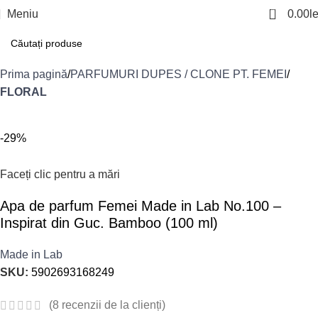
0
Meniu
0.00
le
Prima pagină
PARFUMURI DUPES / CLONE PT. FEMEI
FLORAL
-29%
Faceți clic pentru a mări
Apa de parfum Femei Made in Lab No.100 –
Inspirat din Guc. Bamboo (100 ml)
Made in Lab
SKU:
5902693168249
(
8
recenzii de la clienți)