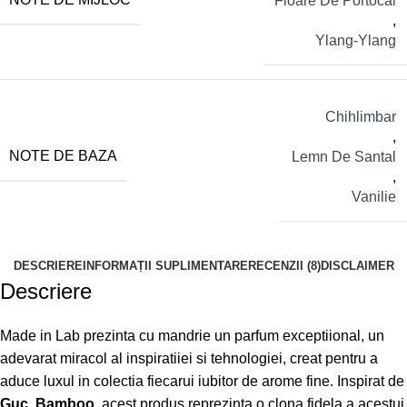
Floare De Portocal
,
Ylang-Ylang
Chihlimbar
,
NOTE DE BAZA
Lemn De Santal
,
Vanilie
DESCRIERE
INFORMAȚII SUPLIMENTARE
RECENZII (8)
DISCLAIMER
Descriere
Made in Lab prezinta cu mandrie un parfum exceptiional, un
adevarat miracol al inspiratiiei si tehnologiei, creat pentru a
aduce luxul in colectia fiecarui iubitor de arome fine. Inspirat de
Guc. Bamboo
, acest produs reprezinta o clona fidela a acestui