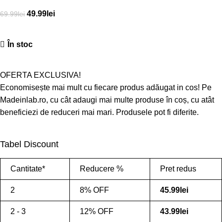
49.99
lei
69.99
lei
În stoc
OFERTA EXCLUSIVA!
Economisește mai mult cu fiecare produs adăugat in cos! Pe
Madeinlab.ro, cu cât adaugi mai multe produse în coș, cu atât
beneficiezi de reduceri mai mari. Produsele pot fi diferite.
Tabel Discount
Cantitate*
Reducere %
Pret redus
2
8% OFF
45.99
lei
2 - 3
12% OFF
43.99
lei