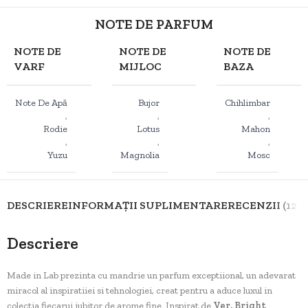
NOTE DE PARFUM
NOTE DE
NOTE DE
NOTE DE
VARF
MIJLOC
BAZA
Note De Apă
Bujor
Chihlimbar
,
,
,
Rodie
Lotus
Mahon
,
,
,
Yuzu
Magnolia
Mosc
DESCRIERE
INFORMAȚII SUPLIMENTARE
RECENZII (12)
D
Descriere
Made in Lab prezinta cu mandrie un parfum exceptiional, un adevarat
miracol al inspiratiiei si tehnologiei, creat pentru a aduce luxul in
colectia fiecarui iubitor de arome fine. Inspirat de
Ver. Bright