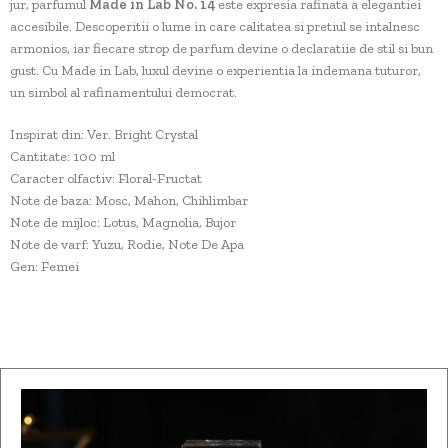
jur, parfumul
Made in Lab No. 14
este expresia rafinata a elegantiei
accesibile. Descoperitii o lume in care calitatea si pretiul se intalnesc
armonios, iar fiecare strop de parfum devine o declaratiie de stil si bun
gust. Cu Made in Lab, luxul devine o experientia la indemana tuturor,
un simbol al rafinamentului democrat.
Inspirat din: Ver. Bright Crystal
Cantitate: 100 ml
Caracter olfactiv: Floral-Fructat
Note de baza: Mosc, Mahon, Chihlimbar
Note de mijloc: Lotus, Magnolia, Bujor
Note de varf: Yuzu, Rodie, Note De Apa
Gen: Femei