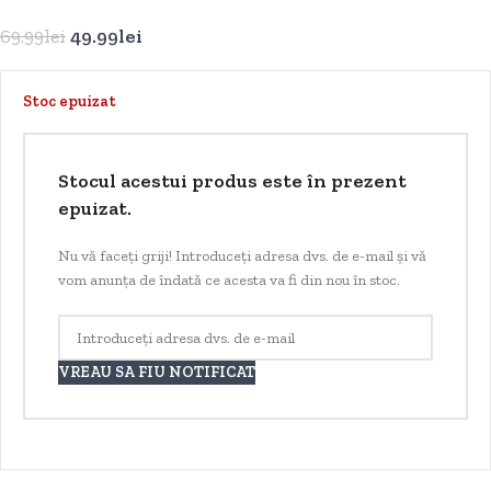
69.99
lei
49.99
lei
Stoc epuizat
Stocul acestui produs este în prezent
epuizat.
Nu vă faceți griji! Introduceți adresa dvs. de e-mail și vă
vom anunța de îndată ce acesta va fi din nou în stoc.
VREAU SA FIU NOTIFICAT