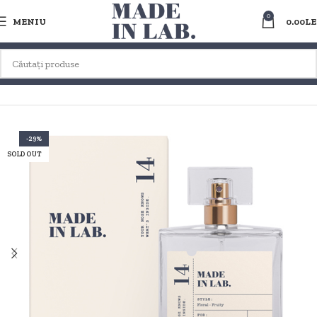
0
MENIU
0.00
LE
Prima pagină
PARFUMURI DUPES / CLONE PT. FEMEI
FLORAL
-29%
SOLD OUT