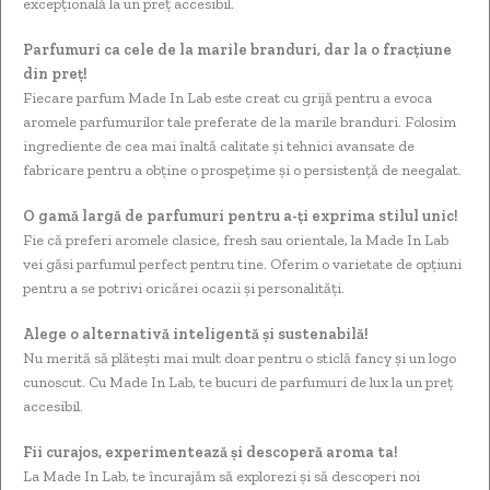
excepțională la un preț accesibil.
Parfumuri ca cele de la marile branduri, dar la o fracțiune
din preț!
Fiecare parfum Made In Lab este creat cu grijă pentru a evoca
aromele parfumurilor tale preferate de la marile branduri. Folosim
ingrediente de cea mai înaltă calitate și tehnici avansate de
fabricare pentru a obține o prospețime și o persistență de neegalat.
O gamă largă de parfumuri pentru a-ți exprima stilul unic!
Fie că preferi aromele clasice, fresh sau orientale, la Made In Lab
vei găsi parfumul perfect pentru tine. Oferim o varietate de opțiuni
pentru a se potrivi oricărei ocazii și personalități.
Alege o alternativă inteligentă și sustenabilă!
Nu merită să plătești mai mult doar pentru o sticlă fancy și un logo
cunoscut. Cu Made In Lab, te bucuri de parfumuri de lux la un preț
accesibil.
Fii curajos, experimentează și descoperă aroma ta!
La Made In Lab, te încurajăm să explorezi și să descoperi noi