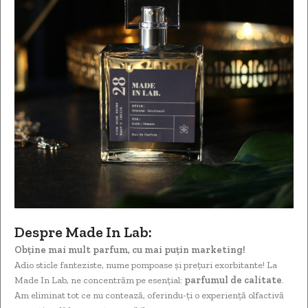
Despre Made In Lab:
Obține mai mult parfum, cu mai puțin marketing!
Adio sticle fanteziste, nume pompoase și prețuri exorbitante! La
Made In Lab, ne concentrăm pe esențial:
parfumul de calitate
.
Am eliminat tot ce nu contează, oferindu-ți o experiență olfactivă