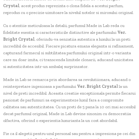
Crystal
, acest produs reprezinta o clona fidela a acestui parfum,
reprodus cu o precizie uimitoare la nivelul notelor si mirosului original.
Cu o atentiie meticuloasa la detalii, parfumul Made in Lab reda cu
fidelitate esentia si caracteristicile distinctive ale parfumului
Ver.
Bright Crystal
, oferindu-va senzatiia autentica a luxului la un preti
incredibil de accesibil. Fiecare picatura emana eleganta si rafinament,
capturand farmecul si subtilitatea parfumului original intr-o varianta
care nu doar imita, ci transcenda limitele clonarii, aducand unicitatea
si autenticitatea intr-un ambalaj surprinzator.
Made in Lab se remarca prin abordarea sa revolutiionara, aducand o
reinterpretare ingenioasa a parfumului
Ver. Bright Crystal
la un
nivel de preti incredibil. Aceasta creatiie exceptiionala permite fiecarui
pasionat de parfumuri sa experimenteze luxul fara a compromite
calitatea sau autenticitatea. Cu un preti de 5 pana la 10 ori mai accesibil
decat parfumul original, Made in Lab devine sinonim cu democratiia
olfactiva, oferind o experientia luxurianta la un cost abordabil.
Fie ca il alegetii pentru uzul personal sau pentru a impresiona pe cei din