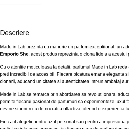
Descriere
Made in Lab prezinta cu mandrie un parfum exceptiional, un adevar
Emporio She
, acest produs reprezinta o clona fidela a acestui 
Cu o atentiie meticuloasa la detalii, parfumul Made in Lab reda cu
preti incredibil de accesibil. Fiecare picatura emana eleganta si 
clonarii, aducand unicitatea si autenticitatea intr-un ambalaj sur
Made in Lab se remarca prin abordarea sa revolutiionara, aduc
permite fiecarui pasionat de parfumuri sa experimenteze luxul fa
devine sinonim cu democratiia olfactiva, oferind o experientia lu
Fie ca il alegetii pentru uzul personal sau pentru a impresiona p
pretiul se intalnesc armonios, iar fiecare strop de parfum devine