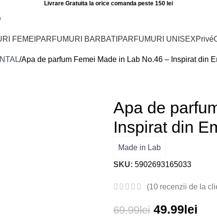
Livrare Gratuita la orice comanda peste 150 lei
o
RI FEMEI
PARFUMURI BARBATI
PARFUMURI UNISEX
Privé
O
NTAL
Apa de parfum Femei Made in Lab No.46 – Inspirat din E
Apa de parfu
Inspirat din E
Made in Lab
SKU:
5902693165033
(
10
recenzii de la cli
49.99
lei
69.99
lei