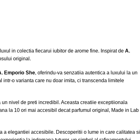
xul in colectia fiecarui iubitor de arome fine. Inspirat de
A.
sului original.
A. Emporio She
, oferindu-va senzatiia autentica a luxului la un
 intr-o varianta care nu doar imita, ci transcenda limitele
 un nivel de preti incredibil. Aceasta creatiie exceptiionala
ana la 10 ori mai accesibil decat parfumul original, Made in Lab
a a elegantiei accesibile. Descoperitii o lume in care calitatea si
o experientia la indemana tuturor, un simbol al rafinamentului