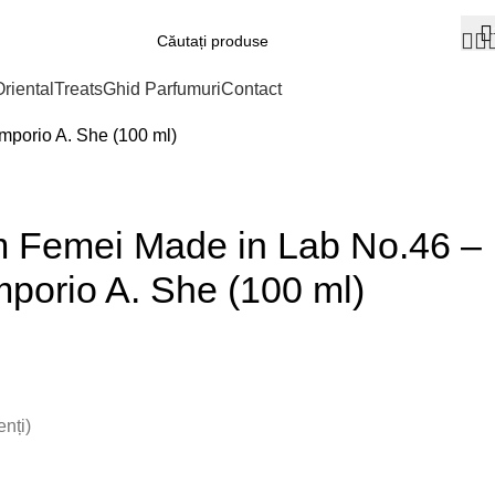
riental
Treats
Ghid Parfumuri
Contact
mporio A. She (100 ml)
m Femei Made in Lab No.46 –
mporio A. She (100 ml)
enți)