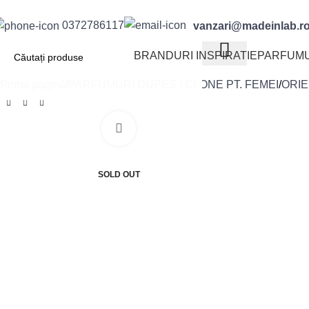
0372786117
vanzari@madeinlab.r
BRANDURI INSPIRATIE
PARFUMU
Prima pagină
PARFUMURI DUPES / CLONE PT. FEMEI
ORIE
Faceți clic pentru a mări
-29%
SOLD OUT