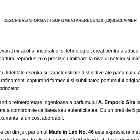
DESCRIERE
INFORMAȚII SUPLIMENTARE
RECENZII (10)
DISCLAIMER
at miracol al inspiratiiei si tehnologiei, creat pentru a aduce lu
parfum, reprodus cu o precizie uimitoare la nivelul notelor si miro
 fidelitate esentia si caracteristicile distinctive ale parfumului
rafinament, capturand farmecul si subtilitatea parfumului original
prinzator.
and o reinterpretare ingenioasa a parfumului
A. Emporio She
la
ra a compromite calitatea sau autenticitatea. Cu un preti de 5 p
xurianta la un cost abordabil.
e cei din jur, parfumul
Made in Lab No. 46
este expresia rafinat
 o declaratiie de stil si bun gust. Cu Made in Lab, luxul devine 