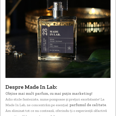
Despre Made In Lab:
Obține mai mult parfum, cu mai puțin marketing!
Adio sticle fanteziste, nume pompoase și prețuri exorbitante! La
Made In Lab, ne concentrăm pe esențial:
parfumul de calitate
.
Am eliminat tot ce nu contează, oferindu-ți o experiență olfactivă