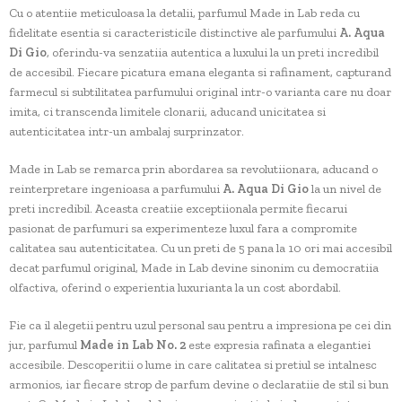
Cu o atentiie meticuloasa la detalii, parfumul Made in Lab reda cu
fidelitate esentia si caracteristicile distinctive ale parfumului
A. Aqua
Di Gio
, oferindu-va senzatiia autentica a luxului la un preti incredibil
de accesibil. Fiecare picatura emana eleganta si rafinament, capturand
farmecul si subtilitatea parfumului original intr-o varianta care nu doar
imita, ci transcenda limitele clonarii, aducand unicitatea si
autenticitatea intr-un ambalaj surprinzator.
Made in Lab se remarca prin abordarea sa revolutiionara, aducand o
reinterpretare ingenioasa a parfumului
A. Aqua Di Gio
la un nivel de
preti incredibil. Aceasta creatiie exceptiionala permite fiecarui
pasionat de parfumuri sa experimenteze luxul fara a compromite
calitatea sau autenticitatea. Cu un preti de 5 pana la 10 ori mai accesibil
decat parfumul original, Made in Lab devine sinonim cu democratiia
olfactiva, oferind o experientia luxurianta la un cost abordabil.
Fie ca il alegetii pentru uzul personal sau pentru a impresiona pe cei din
jur, parfumul
Made in Lab No. 2
este expresia rafinata a elegantiei
accesibile. Descoperitii o lume in care calitatea si pretiul se intalnesc
armonios, iar fiecare strop de parfum devine o declaratiie de stil si bun