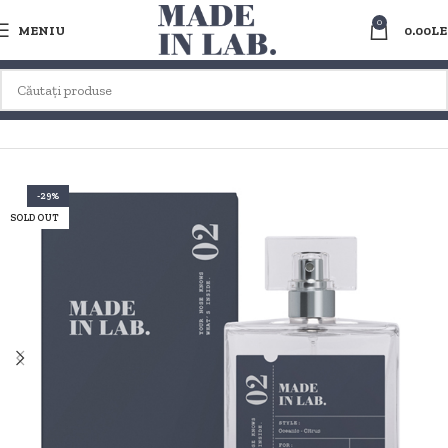
0
MENIU
0.00
LE
Prima pagină
PARFUMURI DUPES / CLONE PT. BARBATI
ACVATIC
-29%
SOLD OUT