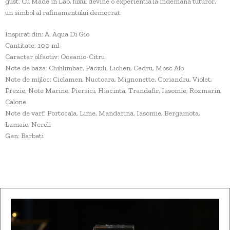
gust. Cu Made in Lab, luxul devine o experientia la indemana tuturor,
un simbol al rafinamentului democrat.
Inspirat din: A. Aqua Di Gio
Cantitate: 100 ml
Caracter olfactiv: Oceanic-Citru
Note de baza: Chihlimbar, Paciuli, Lichen, Cedru, Mosc Alb
Note de mijloc: Ciclamen, Nuctoara, Mignonette, Coriandru, Violet,
Frezie, Note Marine, Piersici, Hiacinta, Trandafir, Iasomie, Rozmarin,
Calone
Note de varf: Portocala, Lime, Mandarina, Iasomie, Bergamota,
Lamaie, Neroli
Gen: Barbati