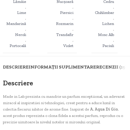
Lămâie
Nucșoară
Cedru
,
,
,
Lime
Piersici
Chihlimbar
,
,
,
Mandarină
Rozmarin
Lichen
,
,
,
Neroli
Trandafir
Mosc Alb
,
,
,
Portocală
Violet
Paciuli
DESCRIERE
INFORMAȚII SUPLIMENTARE
RECENZII (19)
D
Descriere
Made in Lab prezinta cu mandrie un parfum exceptiional, un adevarat
miracol al inspiratiiei si tehnologiei, creat pentru a aduce luxul in
colectia fiecarui iubitor de arome fine. Inspirat de
A. Aqua Di Gio
,
acest produs reprezinta o clona fidela a acestui parfum, reprodus cu o
precizie uimitoare la nivelul notelor si mirosului original.