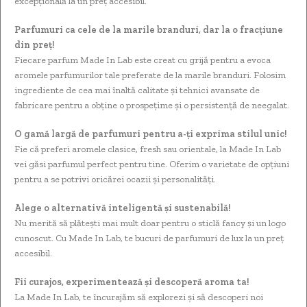
excepțională la un preț accesibil.
Parfumuri ca cele de la marile branduri, dar la o fracțiune
din preț!
Fiecare parfum Made In Lab este creat cu grijă pentru a evoca
aromele parfumurilor tale preferate de la marile branduri. Folosim
ingrediente de cea mai înaltă calitate și tehnici avansate de
fabricare pentru a obține o prospețime și o persistență de neegalat.
O gamă largă de parfumuri pentru a-ți exprima stilul unic!
Fie că preferi aromele clasice, fresh sau orientale, la Made In Lab
vei găsi parfumul perfect pentru tine. Oferim o varietate de opțiuni
pentru a se potrivi oricărei ocazii și personalități.
Alege o alternativă inteligentă și sustenabilă!
Nu merită să plătești mai mult doar pentru o sticlă fancy și un logo
cunoscut. Cu Made In Lab, te bucuri de parfumuri de lux la un preț
accesibil.
Fii curajos, experimentează și descoperă aroma ta!
La Made In Lab, te încurajăm să explorezi și să descoperi noi