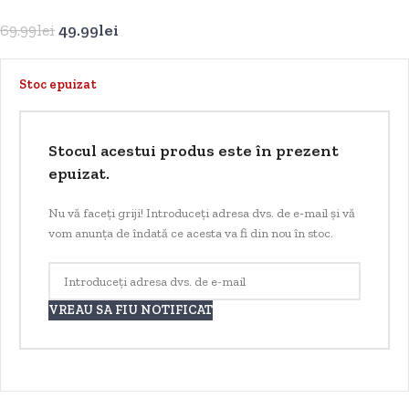
69.99
lei
49.99
lei
Stoc epuizat
Stocul acestui produs este în prezent
epuizat.
Nu vă faceți griji! Introduceți adresa dvs. de e-mail și vă
vom anunța de îndată ce acesta va fi din nou în stoc.
VREAU SA FIU NOTIFICAT