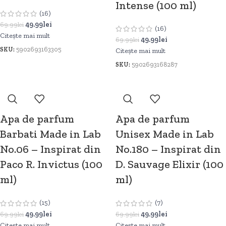
Intense (100 ml)
(16)
49.99
lei
69.99
lei
(16)
Citește mai mult
49.99
lei
69.99
lei
SKU:
5902693163305
Citește mai mult
SKU:
5902693168287
Apa de parfum
Apa de parfum
Barbati Made in Lab
Unisex Made in Lab
No.06 – Inspirat din
No.180 – Inspirat din
Paco R. Invictus (100
D. Sauvage Elixir (100
ml)
ml)
(15)
(7)
49.99
lei
49.99
lei
69.99
lei
69.99
lei
Citește mai mult
Citește mai mult