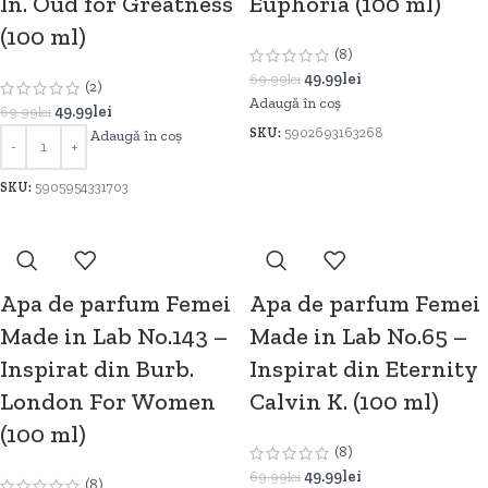
In. Oud for Greatness
Euphoria (100 ml)
(100 ml)
(8)
49.99
lei
69.99
lei
(2)
Adaugă în coș
49.99
lei
69.99
lei
SKU:
5902693163268
Adaugă în coș
SKU:
5905954331703
Apa de parfum Femei
Apa de parfum Femei
Made in Lab No.143 –
Made in Lab No.65 –
Inspirat din Burb.
Inspirat din Eternity
London For Women
Calvin K. (100 ml)
(100 ml)
(8)
49.99
lei
69.99
lei
(8)