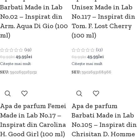
Barbati Made in Lab
Unisex Made in Lab
No.02 – Inspirat din
No.117 – Inspirat din
Arm. Aqua Di Gio (100
Tom. F. Lost Cherry
ml)
(100 ml)
(19)
(13)
49.99
lei
49.99
lei
69.99
lei
69.99
lei
Citește mai mult
Citește mai mult
SKU:
5902693163152
SKU:
5902693168966
Apa de parfum Femei
Apa de parfum
Made in Lab No.17 –
Barbati Made in Lab
Inspirat din Carolina
No.105 – Inspirat din
H. Good Girl (100 ml)
Chrisitan D. Homme