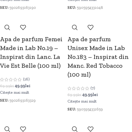
SKU:
5902693163190
SKU:
5905954331048
Apa de parfum Femei
Apa de parfum
Made in Lab No.19 –
Unisex Made in Lab
Inspirat din Lanc. La
No.183 – Inspirat din
Vie Est Belle (100 ml)
Manc. Red Tobacco
(100 ml)
(16)
49.99
lei
69.99
lei
(7)
Citește mai mult
49.99
lei
69.99
lei
SKU:
5902693163329
Citește mai mult
SKU:
5905954331659