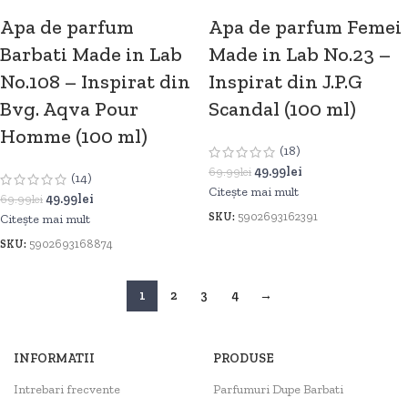
Apa de parfum
Apa de parfum Femei
Barbati Made in Lab
Made in Lab No.23 –
No.108 – Inspirat din
Inspirat din J.P.G
Bvg. Aqva Pour
Scandal (100 ml)
Homme (100 ml)
(18)
49.99
lei
69.99
lei
(14)
Citește mai mult
49.99
lei
69.99
lei
SKU:
5902693162391
Citește mai mult
SKU:
5902693168874
1
2
3
4
→
INFORMATII
PRODUSE
Intrebari frecvente
Parfumuri Dupe Barbati