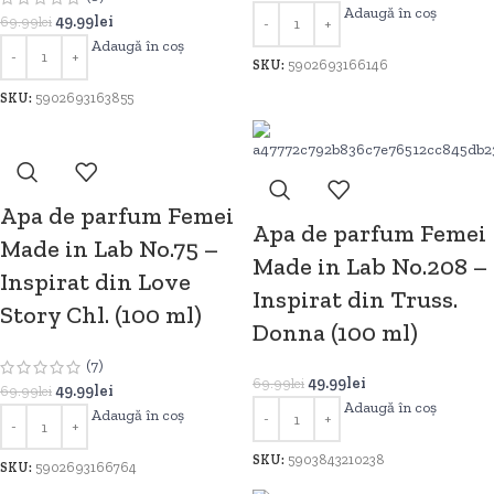
Adaugă în coș
49.99
lei
69.99
lei
Adaugă în coș
SKU:
5902693166146
SKU:
5902693163855
Apa de parfum Femei
Apa de parfum Femei
Made in Lab No.75 –
Made in Lab No.208 –
Inspirat din Love
Inspirat din Truss.
Story Chl. (100 ml)
Donna (100 ml)
(7)
49.99
lei
69.99
lei
49.99
lei
69.99
lei
Adaugă în coș
Adaugă în coș
SKU:
5903843210238
SKU:
5902693166764