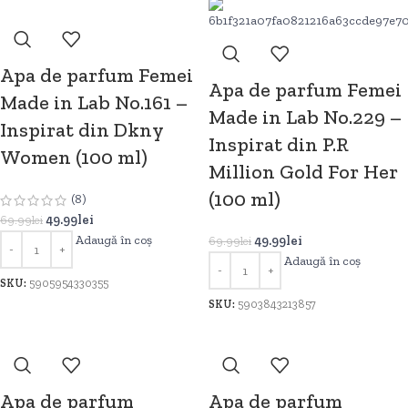
Apa de parfum Femei
Apa de parfum Femei
Made in Lab No.161 –
Made in Lab No.229 –
Inspirat din Dkny
Inspirat din P.R
Women (100 ml)
Million Gold For Her
(100 ml)
(8)
49.99
lei
69.99
lei
Adaugă în coș
49.99
lei
69.99
lei
Adaugă în coș
SKU:
5905954330355
SKU:
5903843213857
Apa de parfum
Apa de parfum