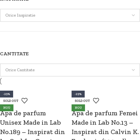
CANTITATE
-29%
-29%
-29%
-29%
-29%
-29%
-29%
-29%
-29%
-29%
-29%
-29%
-29%
-29%
-29%
-29%
-29%
-29%
SOLD OUT
SOLD OUT
SOLD OUT
SOLD OUT
SOLD OUT
SOLD OUT
SOLD OUT
SOLD OUT
SOLD OUT
SOLD OUT
NOU
NOU
NOU
Apa de parfum
Apa de parfum Femei
Unisex Made in Lab
Made in Lab No.13 –
No.189 – Inspirat din
Inspirat din Calvin K.