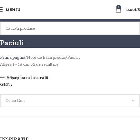
0
MENIU
0.00
LE
Paciuli
Prima pagină
Note de Baza produs
Paciuli
Afișez 1 - 18 din 62 de rezultate
Afișați bara laterală
GEN:
INSPIRATIE