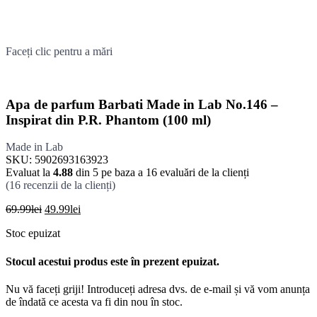
fost:
49.99lei.
69.99lei.
Faceți clic pentru a mări
Apa de parfum Barbati Made in Lab No.146 –
Inspirat din P.R. Phantom (100 ml)
Made in Lab
SKU:
5902693163923
Evaluat la
4.88
din 5 pe baza a
16
evaluări de la clienți
(
16
recenzii de la clienți)
Prețul
Prețul
69.99
lei
49.99
lei
inițial
curent
Stoc epuizat
a
este:
fost:
49.99lei.
69.99lei.
Stocul acestui produs este în prezent epuizat.
Nu vă faceți griji! Introduceți adresa dvs. de e-mail și vă vom anunța
de îndată ce acesta va fi din nou în stoc.