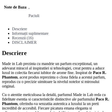
Note de Baza
,
Paciuli
Descriere
Informații suplimentare
Recenzii (16)
DISCLAIMER
Descriere
Made in Lab prezinta cu mandrie un parfum exceptiional, un
adevarat miracol al inspiratiiei si tehnologiei, creat pentru a aduce
luxul in colectia fiecarui iubitor de arome fine. Inspirat de
Paco R.
Phantom
, acest produs reprezinta o clona fidela a acestui parfum,
reprodus cu o precizie uimitoare la nivelul notelor si mirosului
original.
Cu o atentiie meticuloasa la detalii, parfumul Made in Lab reda cu
fidelitate esentia si caracteristicile distinctive ale parfumului
Paco R.
Phantom
, oferindu-va senzatiia autentica a luxului la un preti
incredibil de accesibil. Fiecare picatura emana eleganta si