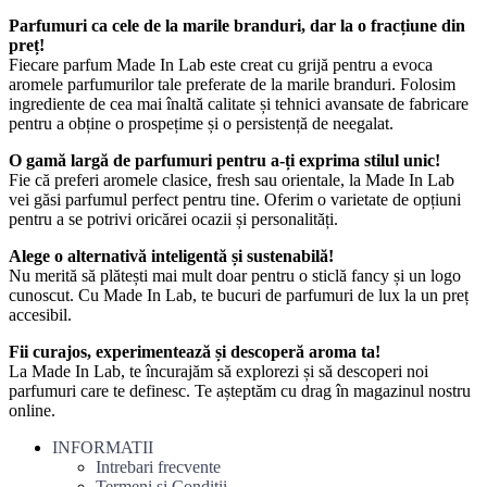
Parfumuri ca cele de la marile branduri, dar la o fracțiune din
preț!
Fiecare parfum Made In Lab este creat cu grijă pentru a evoca
aromele parfumurilor tale preferate de la marile branduri. Folosim
ingrediente de cea mai înaltă calitate și tehnici avansate de fabricare
pentru a obține o prospețime și o persistență de neegalat.
O gamă largă de parfumuri pentru a-ți exprima stilul unic!
Fie că preferi aromele clasice, fresh sau orientale, la Made In Lab
vei găsi parfumul perfect pentru tine. Oferim o varietate de opțiuni
pentru a se potrivi oricărei ocazii și personalități.
Alege o alternativă inteligentă și sustenabilă!
Nu merită să plătești mai mult doar pentru o sticlă fancy și un logo
cunoscut. Cu Made In Lab, te bucuri de parfumuri de lux la un preț
accesibil.
Fii curajos, experimentează și descoperă aroma ta!
La Made In Lab, te încurajăm să explorezi și să descoperi noi
parfumuri care te definesc. Te așteptăm cu drag în magazinul nostru
online.
INFORMATII
Intrebari frecvente
Termeni si Conditii