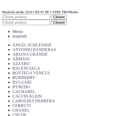
MadeInLab.Ro
2024 CREAT DE CATRE
YBOMedia
.
Căutare
Căutare
Meniu
Inspiratii
ANGEL SCHLESSER
ANTONIO BANDERAS
ARIANA GRANDE
ARMANI
AZZARO
BALENCIAGA
BOTTEGA VENETA
BURBERRY
BVLGARI
BYREDO
CACHAREL
CALVIN KLEIN
CAROLINA HERRERA
CERRUTI
CHANEL
CHLOE