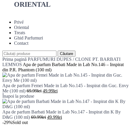
ORIENTAL
Privé
Oriental
Treats
Ghid Parfumuri
Contact
Căutare
Prima pagină
PARFUMURI DUPES / CLONE PT. BARBATI
LEMNOS
Apa de parfum Barbati Made in Lab No.146 – Inspirat
din P.R. Phantom (100 ml)
Apa de parfum Femei Made in Lab No.145 - Inspirat din Guc. Envy
Prețul
Prețul
Me (100 ml)
69.99
lei
49.99
lei
inițial
curent
Înapoi la produse
a
este:
fost:
49.99lei.
69.99lei.
Apa de parfum Barbati Made in Lab No.147 - Inspirat din K By
Prețul
Prețul
D&G (100 ml)
69.99
lei
49.99
lei
inițial
curent
-29%
Sold out
a
este: