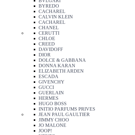
BVLGARI
BYREDO
CACHAREL
CALVIN KLEIN
CACHAREL
CHANEL
CERUTTI
CHLOE
CREED
DAVIDOFF
DIOR
DOLCE & GABBANA
DONNA KARAN
ELIZABETH ARDEN
ESCADA
GIVENCHY
GUCCI
GUERLAIN
HERMES
HUGO BOSS
INITIO PARFUMS PRIVES
JEAN PAUL GAULTIER
JIMMY CHOO
JO MALONE
JOOP!