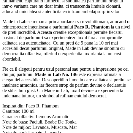
rafinament, capturand farmecul si subtilitatea parfumului original
intr-o varianta care nu doar imita, ci transcenda limitele clonarii,
aducand unicitatea si autenticitatea intr-un ambalaj surprinzator.
Made in Lab se remarca prin abordarea sa revolutiionara, aducand o
reinterpretare ingenioasa a parfumului
Paco R. Phantom
la un nivel
de preti incredibil. Aceasta creatiie exceptiionala permite fiecarui
pasionat de parfumuri sa experimenteze luxul fara a compromite
calitatea sau autenticitatea. Cu un preti de 5 pana la 10 ori mai
accesibil decat parfumul original, Made in Lab devine sinonim cu
democratiia olfactiva, oferind o experientia luxurianta la un cost
abordabil.
Fie ca il alegetii pentru uzul personal sau pentru a impresiona pe cei
din jur, parfumul
Made in Lab No. 146
este expresia rafinata a
elegantiei accesibile. Descoperitii o lume in care calitatea si pretiul se
intalnesc armonios, iar fiecare strop de parfum devine o declaratiie
de stil si bun gust. Cu Made in Lab, luxul devine o experientia la
indemana tuturor, un simbol al rafinamentului democrat.
Inspirat din: Paco R. Phantom
Cantitate: 100 ml
Caracter olfactiv: Lemnos Aromatic
Note de baza: Paciuli, Boabe De Tonka
Note de mijloc: Lavanda, Muscata, Mar
Note de varf: Lamaie, Lavanda