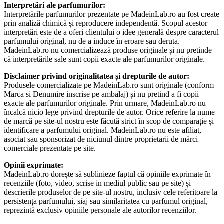
Interpretări ale parfumurilor:
Interpretările parfumurilor prezentate pe MadeinLab.ro au fost create
prin analiză chimică și reproducere independentă. Scopul acestor
interpretări este de a oferi clientului o idee generală despre caracterul
parfumului original, nu de a induce în eroare sau deruta.
MadeinLab.ro nu comercializează produse originale și nu pretinde
că interpretările sale sunt copii exacte ale parfumurilor originale.
Disclaimer privind originalitatea și drepturile de autor:
Produsele comercializate pe MadeinLab.ro sunt originale (conform
Marca si Denumire inscrise pe ambalaj) și nu pretind a fi copii
exacte ale parfumurilor originale. Prin urmare, MadeinLab.ro nu
încalcă nicio lege privind drepturile de autor. Orice referire la nume
de marcă pe site-ul nostru este făcută strict în scop de comparație și
identificare a parfumului original. MadeinLab.ro nu este afiliat,
asociat sau sponsorizat de niciunul dintre proprietarii de mărci
comerciale prezentate pe site.
Opinii exprimate:
MadeinLab.ro dorește să sublinieze faptul că opiniile exprimate în
recenziile (foto, video, scrise in mediul public sau pe site) și
descrierile produselor de pe site-ul nostru, inclusiv cele referitoare la
persistența parfumului, siaj sau similaritatea cu parfumul original,
reprezintă exclusiv opiniile personale ale autorilor recenziilor.