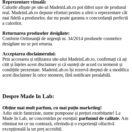
Reprezentare vizuală:
Culorile afișate pe site-ul MadeinLab.ro pot diferi ușor de produsul
real. MadeinLab.ro depune eforturi pentru a oferi o reprezentare cât
mai fidelă a produselor, dar nu poate garanta o concordanță perfectă
a culorilor.
Returnarea produselor desigilate:
Conform Ordonanţă de urgenţă nr. 34/2014 produsele cosmetice
desigilate nu se pot returna.
Acceptarea disclaimerului:
Prin accesarea și utilizarea site-ului MadeinLab.ro, confirmați că ați
citit și înțeles acest disclaimer și că sunteți de acord cu termenii și
condițiile prezentate. MadeinLab.ro își rezervă dreptul de a modifica
acest disclaimer în orice moment, fără notificare prealabilă.
Despre Made In Lab:
Obține mai mult parfum, cu mai puțin marketing!
Adio sticle fanteziste, nume pompoase și prețuri exorbitante! La
Made In Lab, ne concentrăm pe esențial:
parfumul de calitate
. Am
eliminat tot ce nu contează, oferindu-ți o experiență olfactivă
excepțională la un preț accesibil.