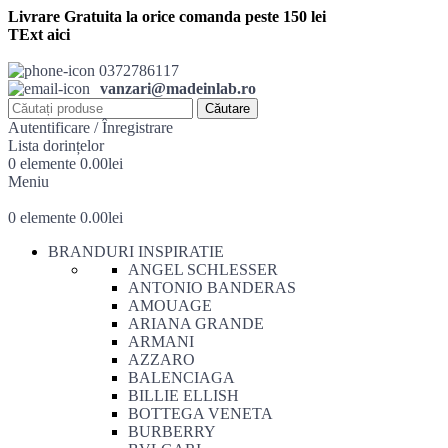
Livrare Gratuita la orice comanda peste 150 lei
TExt aici
0372786117
vanzari@madeinlab.ro
Căutare
Autentificare / Înregistrare
Lista dorințelor
0
elemente
0.00
lei
Meniu
0
elemente
0.00
lei
BRANDURI INSPIRATIE
ANGEL SCHLESSER
ANTONIO BANDERAS
AMOUAGE
ARIANA GRANDE
ARMANI
AZZARO
BALENCIAGA
BILLIE ELLISH
BOTTEGA VENETA
BURBERRY