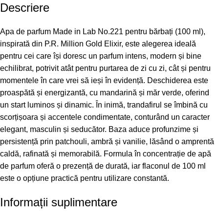
Descriere
Apa de parfum Made in Lab No.221 pentru bărbați (100 ml),
inspirată din P.R. Million Gold Elixir, este alegerea ideală
pentru cei care își doresc un parfum intens, modern și bine
echilibrat, potrivit atât pentru purtarea de zi cu zi, cât și pentru
momentele în care vrei să ieși în evidență. Deschiderea este
proaspătă și energizantă, cu mandarină și măr verde, oferind
un start luminos și dinamic. În inimă, trandafirul se îmbină cu
scorțișoara și accentele condimentate, conturând un caracter
elegant, masculin și seducător. Baza aduce profunzime și
persistență prin patchouli, ambră și vanilie, lăsând o amprentă
caldă, rafinată și memorabilă. Formula în concentrație de apă
de parfum oferă o prezență de durată, iar flaconul de 100 ml
este o opțiune practică pentru utilizare constantă.
Informații suplimentare