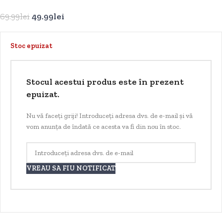
69.99
lei
49.99
lei
Stoc epuizat
Stocul acestui produs este în prezent
epuizat.
Nu vă faceți griji! Introduceți adresa dvs. de e-mail și vă
vom anunța de îndată ce acesta va fi din nou în stoc.
VREAU SA FIU NOTIFICAT