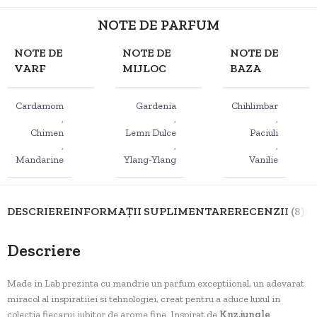
NOTE DE PARFUM
NOTE DE
NOTE DE
NOTE DE
VARF
MIJLOC
BAZA
Cardamom
Gardenia
Chihlimbar
,
,
,
Chimen
Lemn Dulce
Paciuli
,
,
,
Mandarine
Ylang-Ylang
Vanilie
DESCRIERE
INFORMAȚII SUPLIMENTARE
RECENZII (8)
D
Descriere
Made in Lab prezinta cu mandrie un parfum exceptiional, un adevarat
miracol al inspiratiiei si tehnologiei, creat pentru a aduce luxul in
colectia fiecarui iubitor de arome fine. Inspirat de
Knz.jungle