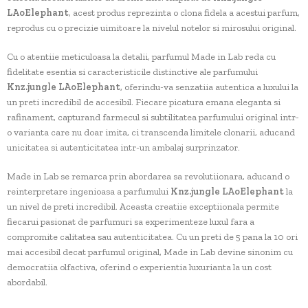
LAoElephant
, acest produs reprezinta o clona fidela a acestui parfum,
reprodus cu o precizie uimitoare la nivelul notelor si mirosului original.
Cu o atentiie meticuloasa la detalii, parfumul Made in Lab reda cu
fidelitate esentia si caracteristicile distinctive ale parfumului
Knz.jungle LAoElephant
, oferindu-va senzatiia autentica a luxului la
un preti incredibil de accesibil. Fiecare picatura emana eleganta si
rafinament, capturand farmecul si subtilitatea parfumului original intr-
o varianta care nu doar imita, ci transcenda limitele clonarii, aducand
unicitatea si autenticitatea intr-un ambalaj surprinzator.
Made in Lab se remarca prin abordarea sa revolutiionara, aducand o
reinterpretare ingenioasa a parfumului
Knz.jungle LAoElephant
la
un nivel de preti incredibil. Aceasta creatiie exceptiionala permite
fiecarui pasionat de parfumuri sa experimenteze luxul fara a
compromite calitatea sau autenticitatea. Cu un preti de 5 pana la 10 ori
mai accesibil decat parfumul original, Made in Lab devine sinonim cu
democratiia olfactiva, oferind o experientia luxurianta la un cost
abordabil.