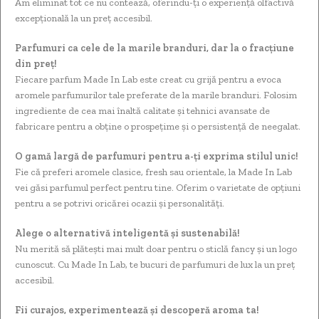
Am eliminat tot ce nu contează, oferindu-ți o experiență olfactivă
excepțională la un preț accesibil.
Parfumuri ca cele de la marile branduri, dar la o fracțiune
din preț!
Fiecare parfum Made In Lab este creat cu grijă pentru a evoca
aromele parfumurilor tale preferate de la marile branduri. Folosim
ingrediente de cea mai înaltă calitate și tehnici avansate de
fabricare pentru a obține o prospețime și o persistență de neegalat.
O gamă largă de parfumuri pentru a-ți exprima stilul unic!
Fie că preferi aromele clasice, fresh sau orientale, la Made In Lab
vei găsi parfumul perfect pentru tine. Oferim o varietate de opțiuni
pentru a se potrivi oricărei ocazii și personalități.
Alege o alternativă inteligentă și sustenabilă!
Nu merită să plătești mai mult doar pentru o sticlă fancy și un logo
cunoscut. Cu Made In Lab, te bucuri de parfumuri de lux la un preț
accesibil.
Fii curajos, experimentează și descoperă aroma ta!