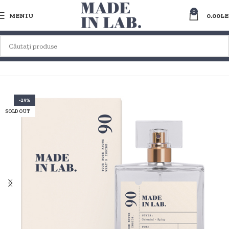
0
MENIU
0.00
LE
Prima pagină
PARFUMURI DUPES / CLONE PT. FEMEI
ORIENTAL
-29%
SOLD OUT