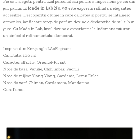
Fie ca il alegetii pentru uzul personal sau pentru a impresiona pe cei din
jur, parfumul
Made in Lab No. 90
este expresia rafinata a elegantiei
accesibile. Descoperitii o lume in care calitatea si pretiul se intalnesc
armonios, iar fiecare strop de parfum devine o declaratiie de stil si bun
gust. Cu Made in Lab, luxul devine o experientia la indemana tuturor,
un simbol al rafinamentului democrat.
Inspirat din: Knz.jungle LAoElephant
Cantitate: 100 ml
Caracter olfactiv: Oriental-Picant
Note de baza: Vanilie, Chihlimbar, Paciuli
Note de mijloc: Ylang-Ylang, Gardenia, Lemn Dulce
Note de varf: Chimen, Cardamom, Mandarine
Gen: Femei